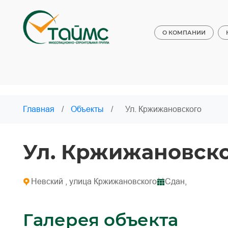
О КОМПАНИИ
Главная
/
Объекты
/
Ул. Кржижановского
Ул. Кржижановск
Невский , улица Кржижановского
Сдан,
Галерея объекта