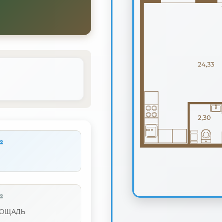
²
²
ЛОЩАДЬ