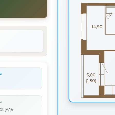
²
²
ЛОЩАДЬ